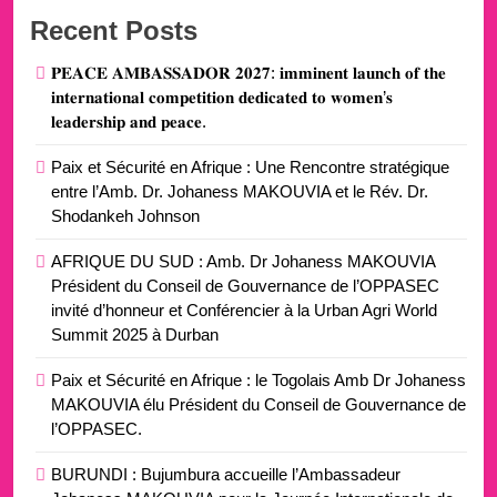
Recent Posts
𝐏𝐄𝐀𝐂𝐄 𝐀𝐌𝐁𝐀𝐒𝐒𝐀𝐃𝐎𝐑 𝟐𝟎𝟐𝟕: 𝐢𝐦𝐦𝐢𝐧𝐞𝐧𝐭 𝐥𝐚𝐮𝐧𝐜𝐡 𝐨𝐟 𝐭𝐡𝐞
𝐢𝐧𝐭𝐞𝐫𝐧𝐚𝐭𝐢𝐨𝐧𝐚𝐥 𝐜𝐨𝐦𝐩𝐞𝐭𝐢𝐭𝐢𝐨𝐧 𝐝𝐞𝐝𝐢𝐜𝐚𝐭𝐞𝐝 𝐭𝐨 𝐰𝐨𝐦𝐞𝐧’𝐬
𝐥𝐞𝐚𝐝𝐞𝐫𝐬𝐡𝐢𝐩 𝐚𝐧𝐝 𝐩𝐞𝐚𝐜𝐞.
Paix et Sécurité en Afrique : Une Rencontre stratégique
entre l’Amb. Dr. Johaness MAKOUVIA et le Rév. Dr.
Shodankeh Johnson
AFRIQUE DU SUD : Amb. Dr Johaness MAKOUVIA
Président du Conseil de Gouvernance de l’OPPASEC
invité d’honneur et Conférencier à la Urban Agri World
Summit 2025 à Durban
Paix et Sécurité en Afrique : le Togolais Amb Dr Johaness
MAKOUVIA élu Président du Conseil de Gouvernance de
l’OPPASEC.
BURUNDI : Bujumbura accueille l’Ambassadeur