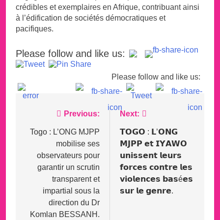
crédibles et exemplaires en Afrique, contribuant ainsi
à l’édification de sociétés démocratiques et
pacifiques.
Please follow and like us:
Please follow and like us:
Post
Previous:
Next:
navigation
Togo : L’ONG MJPP
𝗧𝗢𝗚𝗢 : 𝗟’𝗢𝗡𝗚
mobilise ses
𝗠𝗝𝗣𝗣 𝗲𝘁 𝗜𝗬𝗔𝗪𝗢
observateurs pour
𝘂𝗻𝗶𝘀𝘀𝗲𝗻𝘁 𝗹𝗲𝘂𝗿𝘀
garantir un scrutin
𝗳𝗼𝗿𝗰𝗲𝘀 𝗰𝗼𝗻𝘁𝗿𝗲 𝗹𝗲𝘀
transparent et
𝘃𝗶𝗼𝗹𝗲𝗻𝗰𝗲𝘀 𝗯𝗮𝘀é𝗲𝘀
impartial sous la
𝘀𝘂𝗿 𝗹𝗲 𝗴𝗲𝗻𝗿𝗲.
direction du Dr
Komlan BESSANH.