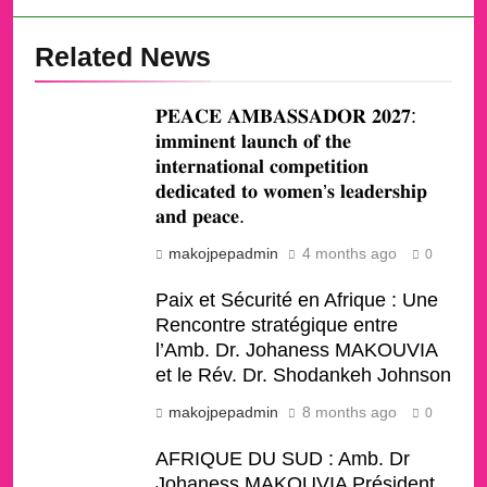
Related News
𝐏𝐄𝐀𝐂𝐄 𝐀𝐌𝐁𝐀𝐒𝐒𝐀𝐃𝐎𝐑 𝟐𝟎𝟐𝟕:
𝐢𝐦𝐦𝐢𝐧𝐞𝐧𝐭 𝐥𝐚𝐮𝐧𝐜𝐡 𝐨𝐟 𝐭𝐡𝐞
𝐢𝐧𝐭𝐞𝐫𝐧𝐚𝐭𝐢𝐨𝐧𝐚𝐥 𝐜𝐨𝐦𝐩𝐞𝐭𝐢𝐭𝐢𝐨𝐧
𝐝𝐞𝐝𝐢𝐜𝐚𝐭𝐞𝐝 𝐭𝐨 𝐰𝐨𝐦𝐞𝐧’𝐬 𝐥𝐞𝐚𝐝𝐞𝐫𝐬𝐡𝐢𝐩
𝐚𝐧𝐝 𝐩𝐞𝐚𝐜𝐞.
makojpepadmin
4 months ago
0
Paix et Sécurité en Afrique : Une
Rencontre stratégique entre
l’Amb. Dr. Johaness MAKOUVIA
et le Rév. Dr. Shodankeh Johnson
makojpepadmin
8 months ago
0
AFRIQUE DU SUD : Amb. Dr
Johaness MAKOUVIA Président