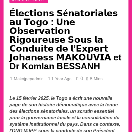
É𝗹𝗲𝗰𝘁𝗶𝗼𝗻𝘀 𝗦é𝗻𝗮𝘁𝗼𝗿𝗶𝗮𝗹𝗲𝘀
𝗮𝘂 𝗧𝗼𝗴𝗼 : 𝗨𝗻𝗲
𝗢𝗯𝘀𝗲𝗿𝘃𝗮𝘁𝗶𝗼𝗻
𝗥𝗶𝗴𝗼𝘂𝗿𝗲𝘂𝘀𝗲 𝗦𝗼𝘂𝘀 𝗹𝗮
𝗖𝗼𝗻𝗱𝘂𝗶𝘁𝗲 𝗱𝗲 𝗹’𝗘𝘅𝗽𝗲𝗿𝘁
𝗝𝗼𝗵𝗮𝗻𝗲𝘀𝘀 𝗠𝗔𝗞𝗢𝗨𝗩𝗜𝗔 et
Dr Komlan BESSANH
0
Makojpepadmin
1 Year Ago
5 Mins
Le 15 février 2025, le Togo a écrit une nouvelle
page de son histoire démocratique avec la tenue
des élections sénatoriales, un scrutin essentiel
pour la gouvernance locale et la consolidation du
système institutionnel du pays. Dans ce contexte,
l’ONG MJPP, sous la conduite de son Président,