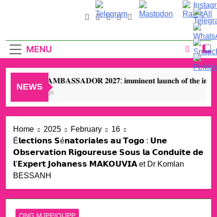
et le Rév. Dr. Shodankeh Johnson
AFRIQUE DU SUD : Amb. Dr Johaness
MAKOUVIA Président du Conseil de Gouvernance
de l’OPPASEC invité d’honneur et Conférencier à
Paix et Sécurité en Afrique : le Togolais Amb Dr
la Urban Agri World Summit 2025 à Durban
Johaness MAKOUVIA élu Président du Conseil de
MENU
Gouvernance de l’OPPASEC.
𝐏𝐄𝐀𝐂𝐄 𝐀𝐌𝐁𝐀𝐒𝐒𝐀𝐃𝐎𝐑 𝟐𝟎𝟐𝟕: 𝐢𝐦𝐦𝐢𝐧𝐞𝐧𝐭 𝐥𝐚𝐮𝐧𝐜𝐡 𝐨𝐟 𝐭𝐡𝐞 𝐢𝐧𝐭𝐞𝐫𝐧𝐚𝐭𝐢𝐨𝐧𝐚
NEWS
4 Months Ago
Home
2025
February
16
É𝗹𝗲𝗰𝘁𝗶𝗼𝗻𝘀 𝗦é𝗻𝗮𝘁𝗼𝗿𝗶𝗮𝗹𝗲𝘀 𝗮𝘂 𝗧𝗼𝗴𝗼 : 𝗨𝗻𝗲
𝗢𝗯𝘀𝗲𝗿𝘃𝗮𝘁𝗶𝗼𝗻 𝗥𝗶𝗴𝗼𝘂𝗿𝗲𝘂𝘀𝗲 𝗦𝗼𝘂𝘀 𝗹𝗮 𝗖𝗼𝗻𝗱𝘂𝗶𝘁𝗲 𝗱𝗲
𝗹’𝗘𝘅𝗽𝗲𝗿𝘁 𝗝𝗼𝗵𝗮𝗻𝗲𝘀𝘀 𝗠𝗔𝗞𝗢𝗨𝗩𝗜𝗔 et Dr Komlan
BESSANH
ONG MJPP/OIJPP