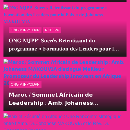
Nommés pour Piloter les Initiatives Clés
ONG MJPP/OIJPP
RIJEFPP
𝐎𝐍𝐆 𝐌𝐉𝐏𝐏: 𝐒𝐮𝐜𝐜è𝐬 𝐑𝐞𝐭𝐞𝐧𝐭𝐢𝐬𝐬𝐚𝐧𝐭 𝐝𝐮
𝐩𝐫𝐨𝐠𝐫𝐚𝐦𝐦𝐞 « 𝐅𝐨𝐫𝐦𝐚𝐭𝐢𝐨𝐧 𝐝𝐞𝐬 𝐋𝐞𝐚𝐝𝐞𝐫𝐬 𝐩𝐨𝐮𝐫 𝐥𝐚
𝐏𝐚𝐢𝐱 » 𝐝𝐞 𝐉𝐨𝐡𝐚𝐧𝐞𝐬𝐬 𝐌𝐀𝐊𝐎𝐔𝐕𝐈𝐀
ONG MJPP/OIJPP
𝗠𝗮𝗿𝗼𝗰 / 𝗦𝗼𝗺𝗺𝗲𝘁 𝗔𝗳𝗿𝗶𝗰𝗮𝗶𝗻 𝗱𝗲
𝗟𝗲𝗮𝗱𝗲𝗿𝘀𝗵𝗶𝗽 : 𝗔𝗺𝗯. 𝗝𝗼𝗵𝗮𝗻𝗲𝘀𝘀
𝗠𝗔𝗞𝗢𝗨𝗩𝗜𝗔 𝗱𝗶𝘀𝘁𝗶𝗻𝗴𝘂é 𝗠𝗲𝗶𝗹𝗹𝗲𝘂𝗿
𝗣𝗿𝗼𝗺𝗼𝘁𝗲𝘂𝗿 𝗱𝘂 𝗟𝗲𝗮𝗱𝗲𝗿𝘀𝗵𝗶𝗽 𝗜𝗻𝗻𝗼𝘃𝗮𝗻𝘁
𝗲𝗻 𝗔𝗳𝗿𝗶𝗾𝘂𝗲 𝟮𝟬𝟮𝟰