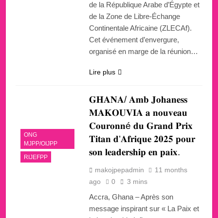
de la République Arabe d’Égypte et
de la Zone de Libre-Échange
Continentale Africaine (ZLECAf).
Cet événement d’envergure,
organisé en marge de la réunion…
Lire plus
𝐆𝐇𝐀𝐍𝐀/ 𝐀𝐦𝐛 𝐉𝐨𝐡𝐚𝐧𝐞𝐬𝐬
𝐌𝐀𝐊𝐎𝐔𝐕𝐈𝐀 𝐚 𝐧𝐨𝐮𝐯𝐞𝐚𝐮
𝐂𝐨𝐮𝐫𝐨𝐧𝐧é 𝐝𝐮 𝐆𝐫𝐚𝐧𝐝 𝐏𝐫𝐢𝐱
ONG
𝐓𝐢𝐭𝐚𝐧 𝐝’𝐀𝐟𝐫𝐢𝐪𝐮𝐞 𝟐𝟎𝟐𝟓 𝐩𝐨𝐮𝐫
MJPP/OIJPP
𝐬𝐨𝐧 𝐥𝐞𝐚𝐝𝐞𝐫𝐬𝐡𝐢𝐩 𝐞𝐧 𝐩𝐚𝐢𝐱.
RIJEFPP
makojpepadmin
11 months
ago
0
3 mins
Accra, Ghana – Après son
message inspirant sur « La Paix et