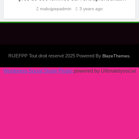
féminin.
makojpepadmin
3 years ago
RIJEFPP Tout droit reservé 2025 Powered By
.
BlazeThemes
Wordpress Social Share Plugin
powered by Ultimatelysocial