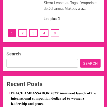
Sierra Leone, au Togo, l’empreinte
de Johaness Makouvia a…
Lire plus
1
2
3
4
Search
SEARCH
Recent Posts
𝐏𝐄𝐀𝐂𝐄 𝐀𝐌𝐁𝐀𝐒𝐒𝐀𝐃𝐎𝐑 𝟐𝟎𝟐𝟕: 𝐢𝐦𝐦𝐢𝐧𝐞𝐧𝐭 𝐥𝐚𝐮𝐧𝐜𝐡 𝐨𝐟 𝐭𝐡𝐞
𝐢𝐧𝐭𝐞𝐫𝐧𝐚𝐭𝐢𝐨𝐧𝐚𝐥 𝐜𝐨𝐦𝐩𝐞𝐭𝐢𝐭𝐢𝐨𝐧 𝐝𝐞𝐝𝐢𝐜𝐚𝐭𝐞𝐝 𝐭𝐨 𝐰𝐨𝐦𝐞𝐧’𝐬
𝐥𝐞𝐚𝐝𝐞𝐫𝐬𝐡𝐢𝐩 𝐚𝐧𝐝 𝐩𝐞𝐚𝐜𝐞.