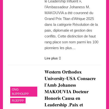
le Leadership Influent »,
l’Ambassadeur Johaness M.
MAKOUVIA a été couronné du
Grand Prix Titan d’Afrique 2025
dans la catégorie Résolution de la
paix, diplomatie et gestion des
conflits. Cette distinction de haut
rang place son nom parmi les 100
pionniers les plus…
Lire plus
𝐖𝐞𝐬𝐭𝐞𝐫𝐧 𝐎𝐫𝐭𝐡𝐨𝐝𝐨𝐱
𝐔𝐧𝐢𝐯𝐞𝐫𝐬𝐢𝐭𝐲-𝐔𝐒𝐀 𝐂𝐨𝐧𝐬𝐚𝐜𝐫𝐞
𝐥’𝐀𝐦𝐛 𝐉𝐨𝐡𝐚𝐧𝐞𝐬𝐬
ONG
𝐌𝐀𝐊𝐎𝐔𝐕𝐈𝐀 𝐃𝐨𝐜𝐭𝐞𝐮𝐫
MJPP/OIJPP
𝐇𝐨𝐧𝐨𝐫𝐢𝐬 𝐂𝐚𝐮𝐬𝐚 𝐞𝐧
RIJEFPP
𝐋𝐞𝐚𝐝𝐞𝐫𝐬𝐡𝐢𝐩 ,𝐏𝐚𝐢𝐱 𝐞𝐭