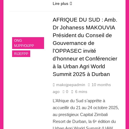
Lire plus
AFRIQUE DU SUD : Amb.
Dr Johaness MAKOUVIA
Président du Conseil de
ONG
Gouvernance de
MJPP/OIJPP
l’OPPASEC invité
RIJEFPP
d’honneur et Conférencier
à la Urban Agri World
Summit 2025 à Durban
makojpepadmin
10 months
ago
0
6 mins
L’Afrique du Sud s’apprête à
accueillir du 21 au 24 octobre 2025,
au prestigieux Capital Zimbali
Resort de Durban, la 6ᵉ édition du
Urban Agri World Summit (UAW