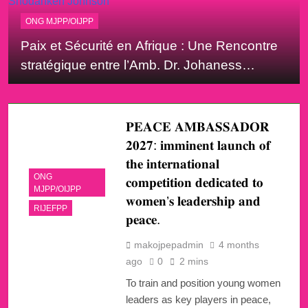
ONG MJPP/OIJPP
Paix et Sécurité en Afrique : Une Rencontre
stratégique entre l’Amb. Dr. Johaness
MAKOUVIA et le Rév. Dr. Shodankeh
Johnson
𝐏𝐄𝐀𝐂𝐄 𝐀𝐌𝐁𝐀𝐒𝐒𝐀𝐃𝐎𝐑
𝟐𝟎𝟐𝟕: 𝐢𝐦𝐦𝐢𝐧𝐞𝐧𝐭 𝐥𝐚𝐮𝐧𝐜𝐡 𝐨𝐟
𝐭𝐡𝐞 𝐢𝐧𝐭𝐞𝐫𝐧𝐚𝐭𝐢𝐨𝐧𝐚𝐥
ONG
𝐜𝐨𝐦𝐩𝐞𝐭𝐢𝐭𝐢𝐨𝐧 𝐝𝐞𝐝𝐢𝐜𝐚𝐭𝐞𝐝 𝐭𝐨
MJPP/OIJPP
𝐰𝐨𝐦𝐞𝐧’𝐬 𝐥𝐞𝐚𝐝𝐞𝐫𝐬𝐡𝐢𝐩 𝐚𝐧𝐝
RIJEFPP
𝐩𝐞𝐚𝐜𝐞.
makojpepadmin
4 months
ago
0
2 mins
To train and position young women
leaders as key players in peace,