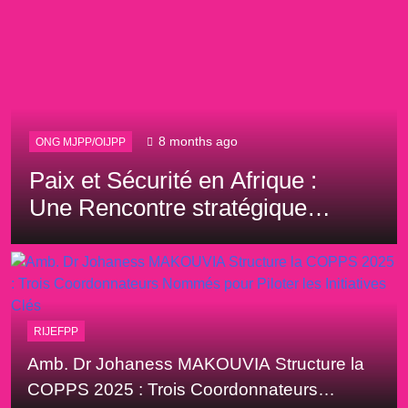
10 months ago
ONG MJPP/OIJPP
RIJEFPP
AFRIQUE DU SUD : Amb. Dr
Johaness MAKOUVIA
Président du Conseil de
Gouvernance de l’OPPASEC
invité d’honneur et
Conférencier à la Urban Agri
RIJEFPP
World Summit 2025 à Durban
Amb. Dr Johaness MAKOUVIA Structure la
COPPS 2025 : Trois Coordonnateurs