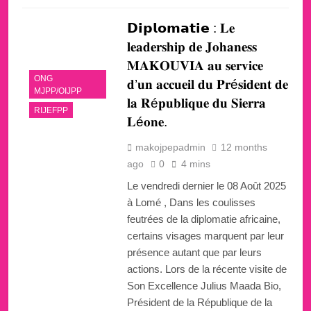
𝗗𝗶𝗽𝗹𝗼𝗺𝗮𝘁𝗶𝗲 : 𝐋𝐞
𝐥𝐞𝐚𝐝𝐞𝐫𝐬𝐡𝐢𝐩 𝐝𝐞 𝐉𝐨𝐡𝐚𝐧𝐞𝐬𝐬
𝐌𝐀𝐊𝐎𝐔𝐕𝐈𝐀 𝐚𝐮 𝐬𝐞𝐫𝐯𝐢𝐜𝐞
ONG
𝐝’𝐮𝐧 𝐚𝐜𝐜𝐮𝐞𝐢𝐥 𝐝𝐮 𝐏𝐫é𝐬𝐢𝐝𝐞𝐧𝐭 𝐝𝐞
MJPP/OIJPP
𝐥𝐚 𝐑é𝐩𝐮𝐛𝐥𝐢𝐪𝐮𝐞 𝐝𝐮 𝐒𝐢𝐞𝐫𝐫𝐚
RIJEFPP
𝐋é𝐨𝐧𝐞.
makojpepadmin
12 months
ago
0
4 mins
Le vendredi dernier le 08 Août 2025
à Lomé , Dans les coulisses
feutrées de la diplomatie africaine,
certains visages marquent par leur
présence autant que par leurs
actions. Lors de la récente visite de
Son Excellence Julius Maada Bio,
Président de la République de la