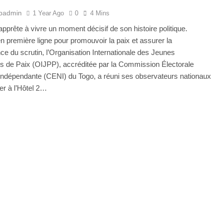
padmin
1 Year Ago
0
4 Mins
apprête à vivre un moment décisif de son histoire politique.
 première ligne pour promouvoir la paix et assurer la
ce du scrutin, l’Organisation Internationale des Jeunes
 de Paix (OIJPP), accréditée par la Commission Électorale
Indépendante (CENI) du Togo, a réuni ses observateurs nationaux
ier à l’Hôtel 2…