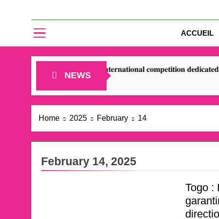
ACCUEIL
𝐡 𝐨𝐟 𝐭𝐡𝐞 𝐢𝐧𝐭𝐞𝐫𝐧𝐚𝐭𝐢𝐨𝐧𝐚𝐥 𝐜𝐨𝐦𝐩𝐞𝐭𝐢𝐭𝐢𝐨𝐧 𝐝𝐞𝐝𝐢𝐜𝐚𝐭𝐞𝐝 𝐭𝐨 𝐰𝐨𝐦𝐞𝐧’𝐬 𝐥𝐞𝐚𝐝
NEWS
Home
2025
February
14
February 14, 2025
Togo :
garanti
direct