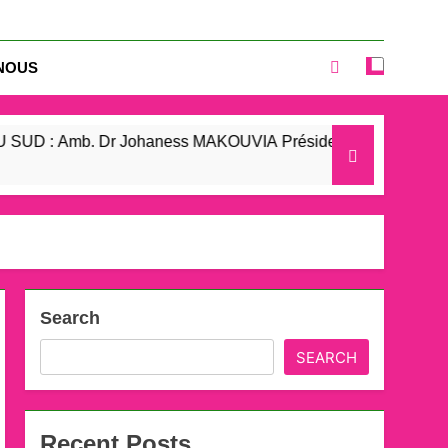
Shodankeh Johnson
onseil de Gouvernance de l’OPPASEC
a Urban Agri World Summit 2025 à Durban
NOUS
s MAKOUVIA élu Président du Conseil de
Gouvernance de l’OPPASEC.
Johaness MAKOUVIA Président du Conseil de Gouvernance de 
Search
SEARCH
Recent Posts