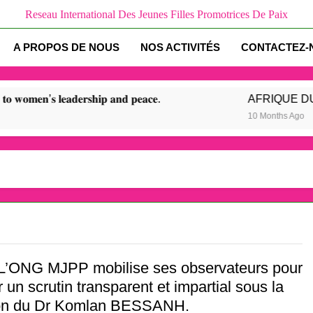
Reseau International Des Jeunes Filles Promotrices De Paix
AFRIQUE DU SUD : Amb. Dr Johaness MAKOUVIA Président du C
invité d’honneur et Conférencier à l
A PROPOS DE NOUS
NOS ACTIVITÉS
CONTACTEZ-
Paix et Sécurité en Afrique : le Togolais Amb Dr Johanes
𝐞𝐫𝐬𝐡𝐢𝐩 𝐚𝐧𝐝 𝐩𝐞𝐚𝐜𝐞.
AFRIQUE DU SUD : Amb. Dr 
10 Months Ago
 L’ONG MJPP mobilise ses observateurs pour
r un scrutin transparent et impartial sous la
ion du Dr Komlan BESSANH.