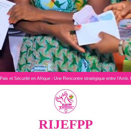
Paix et Sécurité en Afrique : le Togolais Amb Dr Johanes
𝐏𝐄𝐀𝐂𝐄 𝐀𝐌𝐁𝐀𝐒𝐒𝐀𝐃𝐎𝐑 𝟐𝟎𝟐𝟕: 𝐢𝐦𝐦𝐢𝐧𝐞𝐧𝐭 𝐥𝐚𝐮𝐧𝐜𝐡 𝐨𝐟 𝐭𝐡𝐞 𝐢𝐧𝐭𝐞𝐫𝐧𝐚𝐭𝐢𝐨
Paix et Sécurité en Afrique : Une Rencontre stratégique entre l’Am
AFRIQUE DU SUD : Amb. Dr Johaness MAKOUVIA Président du C
invité d’honneur et Conférencier à l
Paix et Sécurité en Afrique : le Togolais Amb Dr Johanes
𝐏𝐄𝐀𝐂𝐄 𝐀𝐌𝐁𝐀𝐒𝐒𝐀𝐃𝐎𝐑 𝟐𝟎𝟐𝟕: 𝐢𝐦𝐦𝐢𝐧𝐞𝐧𝐭 𝐥𝐚𝐮𝐧𝐜𝐡 𝐨𝐟 𝐭𝐡𝐞 𝐢𝐧𝐭𝐞𝐫𝐧𝐚𝐭𝐢𝐨
RIJEFPP
Paix et Sécurité en Afrique : Une Rencontre stratégique entre l’Am