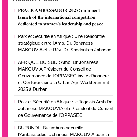
𝐏𝐄𝐀𝐂𝐄 𝐀𝐌𝐁𝐀𝐒𝐒𝐀𝐃𝐎𝐑 𝟐𝟎𝟐𝟕: 𝐢𝐦𝐦𝐢𝐧𝐞𝐧𝐭
𝐥𝐚𝐮𝐧𝐜𝐡 𝐨𝐟 𝐭𝐡𝐞 𝐢𝐧𝐭𝐞𝐫𝐧𝐚𝐭𝐢𝐨𝐧𝐚𝐥 𝐜𝐨𝐦𝐩𝐞𝐭𝐢𝐭𝐢𝐨𝐧
𝐝𝐞𝐝𝐢𝐜𝐚𝐭𝐞𝐝 𝐭𝐨 𝐰𝐨𝐦𝐞𝐧’𝐬 𝐥𝐞𝐚𝐝𝐞𝐫𝐬𝐡𝐢𝐩 𝐚𝐧𝐝 𝐩𝐞𝐚𝐜𝐞.
Paix et Sécurité en Afrique : Une Rencontre
stratégique entre l’Amb. Dr. Johaness
MAKOUVIA et le Rév. Dr. Shodankeh Johnson
AFRIQUE DU SUD : Amb. Dr Johaness
MAKOUVIA Président du Conseil de
Gouvernance de l’OPPASEC invité d’honneur
et Conférencier à la Urban Agri World Summit
2025 à Durban
Paix et Sécurité en Afrique : le Togolais Amb Dr
Johaness MAKOUVIA élu Président du Conseil
de Gouvernance de l’OPPASEC.
BURUNDI : Bujumbura accueille
l’Ambassadeur Johaness MAKOUVIA pour la