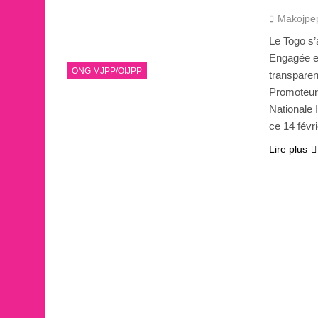
Makojpe
Le Togo s’
Engagée en
ONG MJPP/OIJPP
transparen
Promoteurs
Nationale 
ce 14 févr
Lire plus