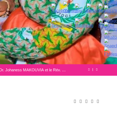
s MAKOUVIA élu Président du Conseil de
Gouvernance de l’OPPASEC.
𝐚𝐥 𝐜𝐨𝐦𝐩𝐞𝐭𝐢𝐭𝐢𝐨𝐧 𝐝𝐞𝐝𝐢𝐜𝐚𝐭𝐞𝐝 𝐭𝐨 𝐰𝐨𝐦𝐞𝐧’𝐬
𝐥𝐞𝐚𝐝𝐞𝐫𝐬𝐡𝐢𝐩 𝐚𝐧𝐝 𝐩𝐞𝐚𝐜𝐞.
b. Dr. Johaness MAKOUVIA et le Rév. Dr.
Shodankeh Johnson
onseil de Gouvernance de l’OPPASEC
a Urban Agri World Summit 2025 à Durban
s MAKOUVIA élu Président du Conseil de
Gouvernance de l’OPPASEC.
𝐚𝐥 𝐜𝐨𝐦𝐩𝐞𝐭𝐢𝐭𝐢𝐨𝐧 𝐝𝐞𝐝𝐢𝐜𝐚𝐭𝐞𝐝 𝐭𝐨 𝐰𝐨𝐦𝐞𝐧’𝐬
𝐥𝐞𝐚𝐝𝐞𝐫𝐬𝐡𝐢𝐩 𝐚𝐧𝐝 𝐩𝐞𝐚𝐜𝐞.
b. Dr. Johaness MAKOUVIA et le Rév. Dr.